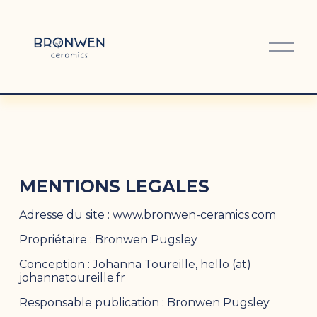
O
u
v
r
i
r
l
e
m
MENTIONS LEGALES
e
n
Adresse du site : www.bronwen-ceramics.com
u
Propriétaire : Bronwen Pugsley 
Conception : Johanna Toureille, hello (at) 
johannatoureille.fr
Responsable publication : Bronwen Pugsley 